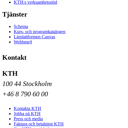
KTH:s verksamhetsstöd
Tjänster
Schema
Kurs- och programkatalogen
Lärplattformen Canvas
Webbmejl
Kontakt
KTH
100 44 Stockholm
+46 8 790 60 00
Kontakta KTH
Jobba på KTH
Press och media
Faktura och betalning KTH