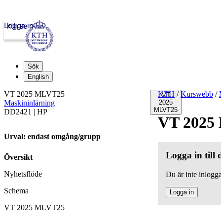
Logga in
kth.se
Sök
English
VT 2025 MLVT25
KTH
/
Kurswebb
/
VT
Maskininlärning
2025
MLVT25
DD2421 | HP
VT 2025
Urval: endast omgång/grupp
Logga in till
Översikt
Nyhetsflöde
Du är inte inlogga
Schema
Logga in
VT 2025 MLVT25