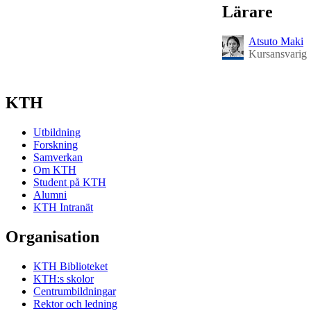
Lärare
Atsuto Maki
Kursansvarig
KTH
Utbildning
Forskning
Samverkan
Om KTH
Student på KTH
Alumni
KTH Intranät
Organisation
KTH Biblioteket
KTH:s skolor
Centrumbildningar
Rektor och ledning