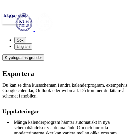
Logga in
kth.se
Sök
English
Kryptografins grunder
Exportera
Du kan se dina kursscheman i andra kalenderprogram, exempelvis
Google calendar, Outlook eller webmail. Då kommer du lättare åt
schemat i mobilen.
Uppdateringar
Många kalenderprogram hämtar automatiskt in nya
schemahändelser via denna länk. Om och hur ofta
uppdateringarna sker kan variera mellan olika program.