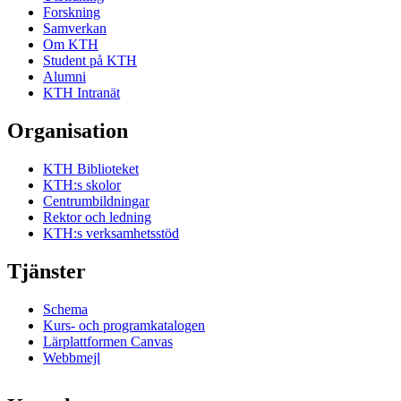
Forskning
Samverkan
Om KTH
Student på KTH
Alumni
KTH Intranät
Organisation
KTH Biblioteket
KTH:s skolor
Centrumbildningar
Rektor och ledning
KTH:s verksamhetsstöd
Tjänster
Schema
Kurs- och programkatalogen
Lärplattformen Canvas
Webbmejl