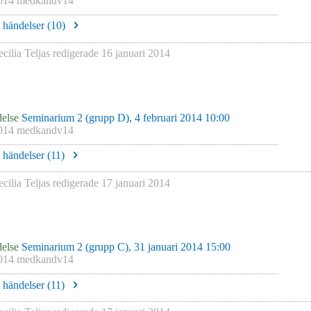
014 medkandv14
e händelser (
10
)
cilia Teljas
redigerade
16 januari 2014
else
Seminarium 2 (grupp D), 4 februari 2014 10:00
014 medkandv14
e händelser (
11
)
cilia Teljas
redigerade
17 januari 2014
else
Seminarium 2 (grupp C), 31 januari 2014 15:00
014 medkandv14
e händelser (
11
)