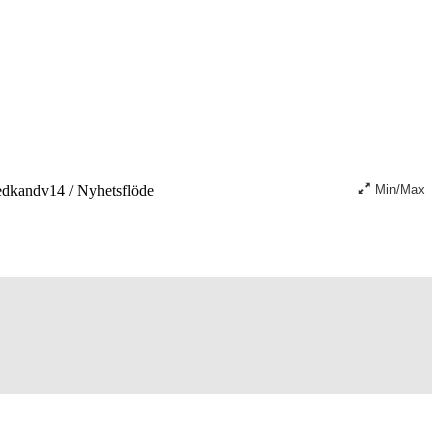
edkandv14
/
Nyhetsflöde
Min/Max