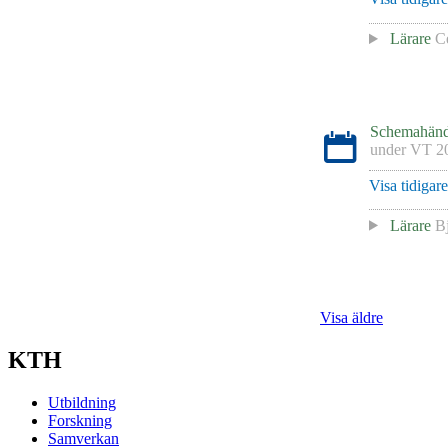
Lärare
Ce
Schemahänd
under
VT 2
Visa tidigar
Lärare
B
Visa äldre
KTH
Utbildning
Forskning
Samverkan