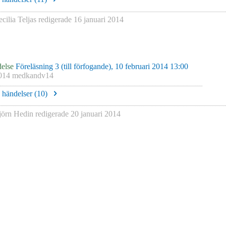
cilia Teljas
redigerade
16 januari 2014
else
Föreläsning 3 (till förfogande), 10 februari 2014 13:00
014 medkandv14
e händelser (
10
)
jörn Hedin
redigerade
20 januari 2014