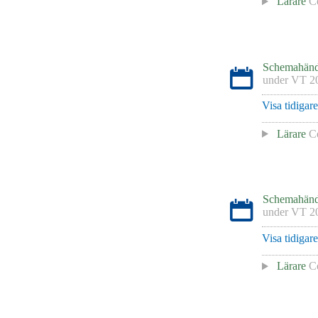
Lärare
Ce
Schemahänd
under
VT 2
Visa tidigar
Lärare
Ce
Schemahänd
under
VT 2
Visa tidigar
Lärare
Ce