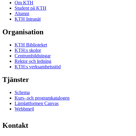
Om KTH
Student på KTH
Alumni
KTH Intranät
Organisation
KTH Biblioteket
KTH:s skolor
Centrumbildningar
Rektor och ledning
KTH:s verksamhetsstöd
Tjänster
Schema
Kurs- och programkatalogen
Lärplattformen Canvas
Webbmejl
Kontakt