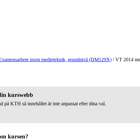
Examensarbete inom medieteknik, grundnivå (DM129X)
/
VT 2014 m
 din kurswebb
d på KTH så innehållet är inte anpassat efter dina val.
om kursen?