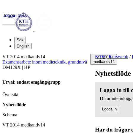
Logga in
kth.se
Sök
English
VT 2014 medkandv14
KTH
/
Kurswebb
/
VT 2014
Examensarbete inom medieteknik, grundnivå
medkandv14
DM129X | HP
Nyhetsflöde
Urval: endast omgång/grupp
Logga in till
Översikt
Du är inte inlogga
Nyhetsflöde
Logga in
Schema
VT 2014 medkandv14
Har du frågor 