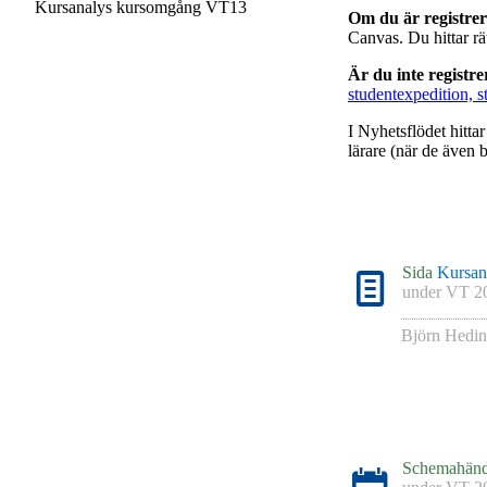
Kursanalys kursomgång VT13
Om du är registre
Canvas. Du hittar r
Är du inte registr
studentexpedition, s
I Nyhetsflödet hitta
lärare (när de även b
Sida
Kursan
under
VT 2
Björn Hedin
Schemahänd