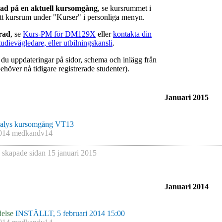
rad på en aktuell kursomgång
, se kursrummet i
ätt kursrum under "Kurser" i personliga menyn.
erad
, se
Kurs-PM för DM129X
eller
kontakta din
tudievägledare, eller utbilningskansli
.
r du uppdateringar på sidor, schema och inlägg från
ehöver nå tidigare registrerade studenter).
Januari 2015
alys kursomgång VT13
014 medkandv14
skapade sidan
15 januari 2015
Januari 2014
else
INSTÄLLT, 5 februari 2014 15:00