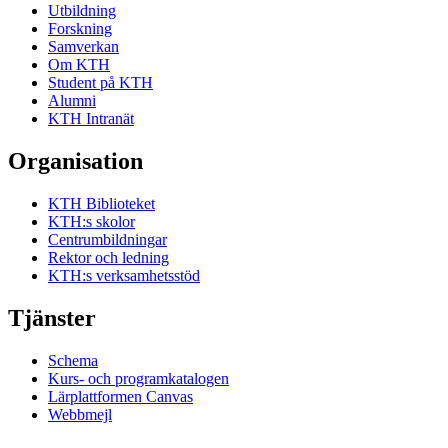
Utbildning
Forskning
Samverkan
Om KTH
Student på KTH
Alumni
KTH Intranät
Organisation
KTH Biblioteket
KTH:s skolor
Centrumbildningar
Rektor och ledning
KTH:s verksamhetsstöd
Tjänster
Schema
Kurs- och programkatalogen
Lärplattformen Canvas
Webbmejl