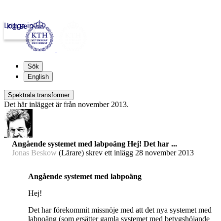
Logga in
kth.se
Sök
English
Spektrala transformer
Det här inlägget är från november 2013.
Angående systemet med labpoäng Hej! Det har ...
Jonas Beskow
(Lärare) skrev ett inlägg
28 november 2013
Angående systemet med labpoäng
Hej!
Det har förekommit missnöje med att det nya systemet med
labpoäng (som ersätter gamla systemet med betygshöjande