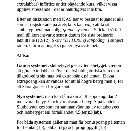
extralabbar) infördes under pågående kurs, vilket vissa
upplevt stressande - det är naturligtvis inte bra.
Efter en diskussion med KAS har vi beslutat följande: alla
som är registrerade på årets kurs kan
välja
att få sitt
slutbetyg beräknat enligt
gamla
systemet. Skicka i så fall
mail till kursansvarig senast datum för sista ordinarie
labtillfälle (12/12). Skriv "
DT1130: ej labpoäng
" i subject-
raden. Gör man inget så gäller nya systemet.
Alltså:
Gamla systemet
: slutbetyget ges av tentabetyget. Genom
att göra extralabbar utöver de två obligatoriska kan man
tillgodogöra sig max två extrapoäng på tentan.
Dessa
extrapoäng kan användas för att få högre betyg men ej för
att klara gränsen för godkänt.
Nya systemet
: man kan få maximalt 8 labpoäng, där 2
motsvarar betyg E och 7 motsvarar betyg A på labdelen.
Slutbetyget ges som en sammanvägning av tentabetyget
och labbetyget enl förhållandet 4.5(ten):3(lab).
För båda systemen gäller att man får bonuspoäng på tentan
för hemtal (1p), labbar (1p) och proguppgift (1p)