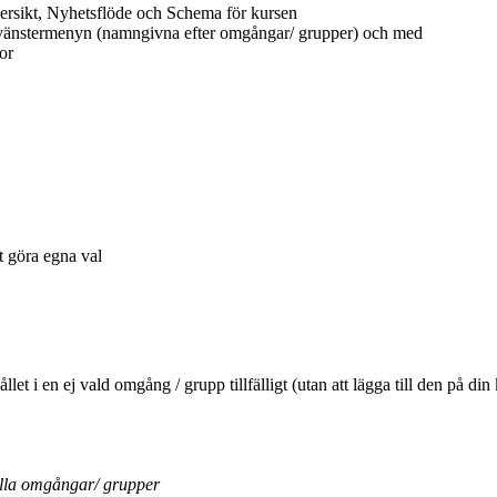
ersikt, Nyhetsflöde och Schema för kursen
 vänstermenyn (namngivna efter omgångar/ grupper) och med
or
tt göra egna val
ehållet i en ej vald omgång / grupp tillfälligt (utan att lägga till den 
ella omgångar/ grupper