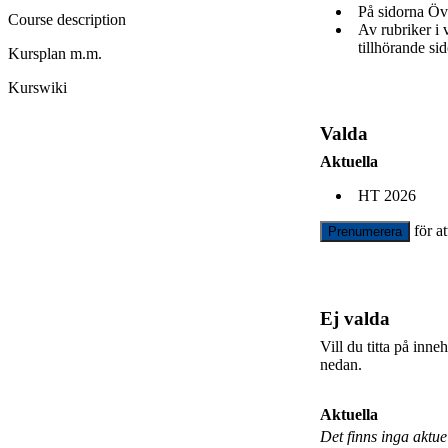
På sidorna Öv
Course description
Av rubriker i
tillhörande sid
Kursplan m.m.
Kurswiki
Valda
Aktuella
HT 2026
för a
Prenumerera
Ej valda
Vill du titta på inn
nedan.
Aktuella
Det finns inga aktu