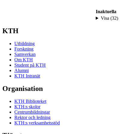
Inaktuella
Visa (32)
KTH
Utbildning
Forskning
Samverkan
Om KTH
Student på KTH
Alumni
KTH Intranät
Organisation
KTH Biblioteket
KTH:s skolor
Centrumbildningar
Rektor och ledning
KTH:s verksamhetsstöd