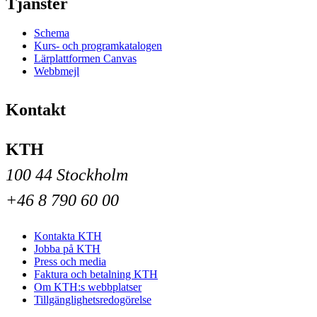
Tjänster
Schema
Kurs- och programkatalogen
Lärplattformen Canvas
Webbmejl
Kontakt
KTH
100 44 Stockholm
+46 8 790 60 00
Kontakta KTH
Jobba på KTH
Press och media
Faktura och betalning KTH
Om KTH:s webbplatser
Tillgänglighetsredogörelse