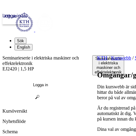
Logga in
kth.se
Sök
English
Seminarieserie i elektriska maskiner och
KTH
/
Kurswebb
/
Seminarieserie
effektelektronik
i elektriska
maskiner och
EJ2420 | 1,5 HP
effektelektronik
Omgångar/g
Logga in
Din kurswebb är sid
hittar du både allmä
beror på val av omg
Är du registrerad p
Kursöversikt
automatiskt åt dig.
på kursen innan du 
Nyhetsflöde
Dina val av omgånga
Schema