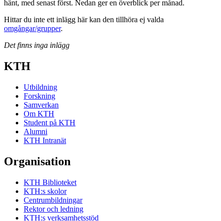
hänt, med senast först. Nedan ger en överblick per månad.
Hittar du inte ett inlägg här kan den tillhöra ej valda
omgångar/grupper
.
Det finns inga inlägg
KTH
Utbildning
Forskning
Samverkan
Om KTH
Student på KTH
Alumni
KTH Intranät
Organisation
KTH Biblioteket
KTH:s skolor
Centrumbildningar
Rektor och ledning
KTH:s verksamhetsstöd