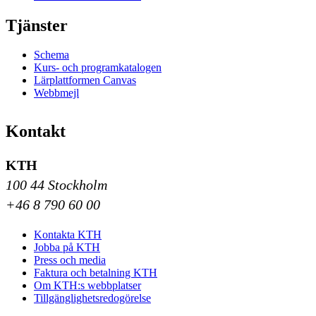
Tjänster
Schema
Kurs- och programkatalogen
Lärplattformen Canvas
Webbmejl
Kontakt
KTH
100 44 Stockholm
+46 8 790 60 00
Kontakta KTH
Jobba på KTH
Press och media
Faktura och betalning KTH
Om KTH:s webbplatser
Tillgänglighetsredogörelse