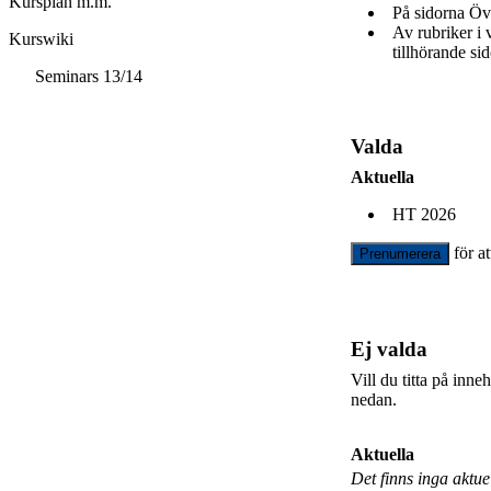
Kursplan m.m.
På sidorna Öv
Av rubriker i
Kurswiki
tillhörande sid
Seminars 13/14
Valda
Aktuella
HT 2026
för a
Prenumerera
Ej valda
Vill du titta på inn
nedan.
Aktuella
Det finns inga aktu