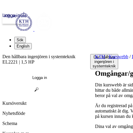
Logga in
kth.se
Sök
English
Den hållbara ingenjören i systemteknik
KTH
/
Kurswebb
/
Den hållbara
EL2221 | 1,5 HP
ingenjören i
systemteknik
Omgångar/g
Logga in
Din kurswebb är sid
hittar du både allmä
beror på val av omg
Kursöversikt
Är du registrerad p
automatiskt åt dig.
Nyhetsflöde
på kursen innan du 
Schema
Dina val av omgånga