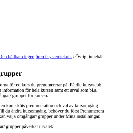
Den hållbara ingenjören i systemteknik
/
Övrigt innehåll
rupper
orna för en kurs du prenumererar på. På din kurswebb
n information för hela kursen samt ett urval som bl.a.
ångar/ grupper för kursen.
å en kurs sköts prenumeration och val av kursomgång
 Vill du ändra kursomgång, behöver du först Prenumerera
kan välja omgångar/ grupper under Mina inställningar.
r/ grupper påverkar urvalet: