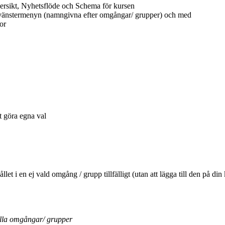
ersikt, Nyhetsflöde och Schema för kursen
 vänstermenyn (namngivna efter omgångar/ grupper) och med
or
tt göra egna val
ehållet i en ej vald omgång / grupp tillfälligt (utan att lägga till den 
ella omgångar/ grupper