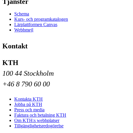
Tjänster
Schema
Kurs- och programkatalogen
Lärplattformen Canvas
Webbmejl
Kontakt
KTH
100 44 Stockholm
+46 8 790 60 00
Kontakta KTH
Jobba på KTH
Press och media
Faktura och betalning KTH
Om KTH:s webbplatser
Tillgänglighetsredogörelse