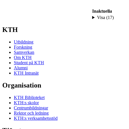
Inaktuella
Visa (17)
KTH
Utbildning
Forskning
Samverkan
Om KTH
Student på KTH
Alumni
KTH Intranät
Organisation
KTH Biblioteket
KTH:s skolor
Centrumbildningar
Rektor och ledning
KTH:s verksamhetsstöd