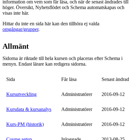
information om vem som får läsa, och när de senast ändrades till
höger. Översikt, Nyhetsflödet och Schema automatskapas och
visas inte här.
Hittar du inte en sida här kan den tillhöra ej valda
omgångar/grupper
.
Allmänt
Sidorna är riktade till hela kursen och placeras efter Schema i
menyn. Endast lärare kan redigera sidorna.
Sida
Får läsa
Senast ändrad
Kursutveckling
Administratörer
2016-09-12
Kursdata & kursanalys
Administratörer
2016-09-12
Kurs-PM (historik)
Administratörer
2016-09-12
Course setup
Inloggade
2013-08-25