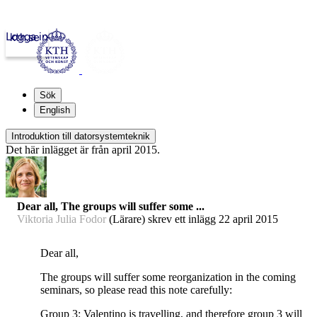
Logga in
kth.se
Sök
English
Introduktion till datorsystemteknik
Det här inlägget är från april 2015.
Dear all, The groups will suffer some ...
Viktoria Julia Fodor
(Lärare) skrev ett inlägg
22 april 2015
Dear all,
The groups will suffer some reorganization in the coming
seminars, so please read this note carefully:
Group 3: Valentino is travelling, and therefore group 3 will