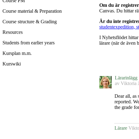
Course PM
Om du är registre
Canvas. Du hittar r
Course material & Preparation
Är du inte registr
Course structure & Grading
studentexpedition, s
Resources
I Nyhetsflödet hitta
Students from earlier years
lärare (när de även b
Kursplan m.m.
Kurswiki
Lärarinlägg
av
Viktoria 
Dear all, as 
reported. We
the grade fo
Lärare
Vikto