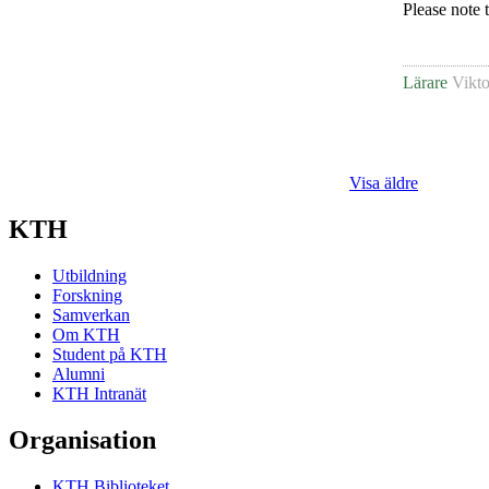
Please note 
Lärare
Vikto
Visa äldre
KTH
Utbildning
Forskning
Samverkan
Om KTH
Student på KTH
Alumni
KTH Intranät
Organisation
KTH Biblioteket