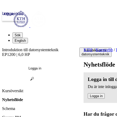
Logga in
kth.se
Sök
English
Introduktion till datorsystemteknik
KTH
/
Kurswebb
/
Introduktion till
EP1200 | 6,0 HP
datorsystemteknik
Nyhetsflöde
Logga in
Logga in till
Du är inte inlogga
Kursöversikt
Logga in
Nyhetsflöde
Schema
Har du frågor 