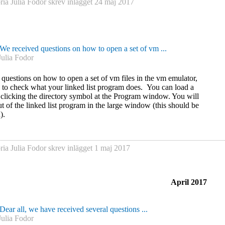
ria Julia Fodor
skrev inlägget
24 maj 2017
We received questions on how to open a set of vm ...
Julia Fodor
questions on how to open a set of vm files in the vm emulator,
 to check what your linked list program does. You can load a
 clicking the directory symbol at the Program window. You will
ut of the linked list program in the large window (this should be
).
ria Julia Fodor
skrev inlägget
1 maj 2017
April 2017
Dear all, we have received several questions ...
Julia Fodor