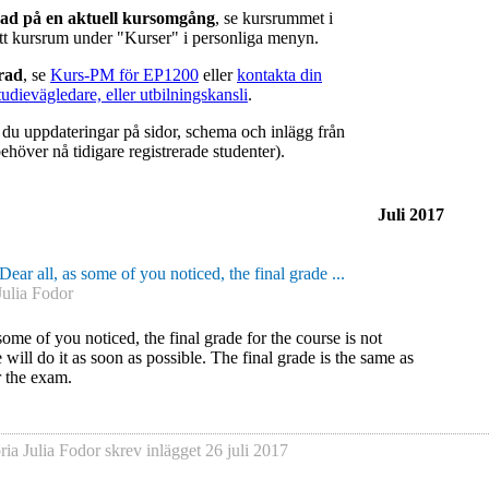
rad på en aktuell kursomgång
, se kursrummet i
ätt kursrum under "Kurser" i personliga menyn.
erad
, se
Kurs-PM för EP1200
eller
kontakta din
tudievägledare, eller utbilningskansli
.
r du uppdateringar på sidor, schema och inlägg från
ehöver nå tidigare registrerade studenter).
Juli 2017
Dear all, as some of you noticed, the final grade ...
Julia Fodor
some of you noticed, the final grade for the course is not
 will do it as soon as possible. The final grade is the same as
r the exam.
ria Julia Fodor
skrev inlägget
26 juli 2017