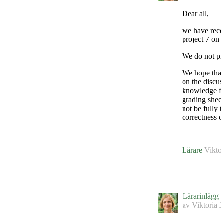
Dear all,
we have rece
project 7 on 
We do not pr
We hope that
on the discu
knowledge for
grading sheet
not be fully
correctness 
Lärare
Vikto
Lärarinlägg
av
Viktoria 