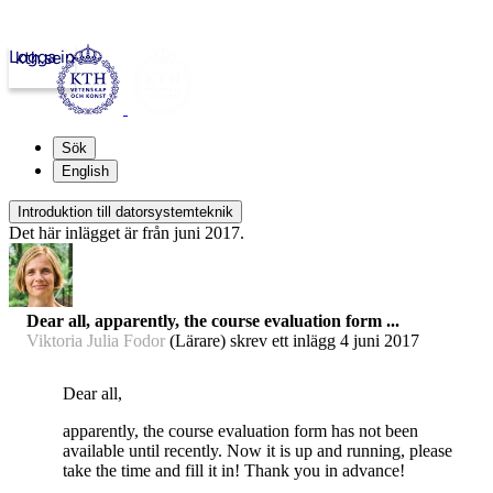
Logga in
kth.se
Sök
English
Introduktion till datorsystemteknik
Det här inlägget är från juni 2017.
Dear all, apparently, the course evaluation form ...
Viktoria Julia Fodor
(Lärare) skrev ett inlägg
4 juni 2017
Dear all,
apparently, the course evaluation form has not been
available until recently. Now it is up and running, please
take the time and fill it in! Thank you in advance!