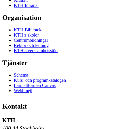
Alumni
KTH Intranät
Organisation
KTH Biblioteket
KTH:s skolor
Centrumbildningar
Rektor och ledning
KTH:s verksamhetsstöd
Tjänster
Schema
Kurs- och programkatalogen
Lärplattformen Canvas
Webbmejl
Kontakt
KTH
100 44 Stockholm