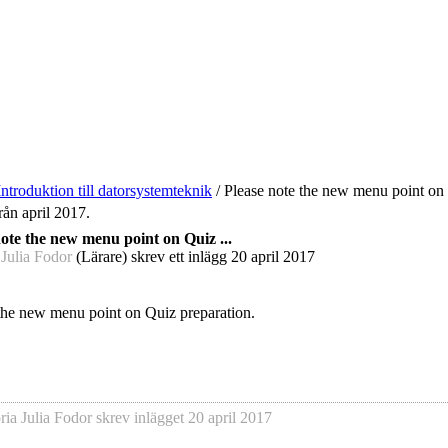
Introduktion till datorsystemteknik
/
Please note the new menu point on 
rån april 2017.
note the new menu point on Quiz ...
 Julia Fodor
(Lärare) skrev ett inlägg
20 april 2017
the new menu point on Quiz preparation.
ria Julia Fodor
skrev inlägget
20 april 2017