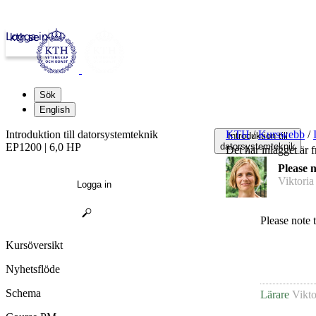
Logga in
kth.se
Sök
English
Introduktion till datorsystemteknik
KTH
/
Kurswebb
/
Introduktion till
EP1200 | 6,0 HP
datorsystemteknik
Det här inlägget är f
Please 
Viktoria
Logga in
Please note 
Kursöversikt
Nyhetsflöde
Schema
Lärare
Vikto