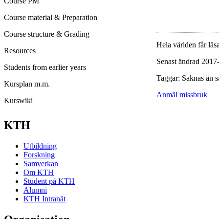
Course PM
Course material & Preparation
Course structure & Grading
Hela världen får läsa
Resources
Senast ändrad 2017
Students from earlier years
Taggar: Saknas än s
Kursplan m.m.
Anmäl missbruk
Kurswiki
KTH
Utbildning
Forskning
Samverkan
Om KTH
Student på KTH
Alumni
KTH Intranät