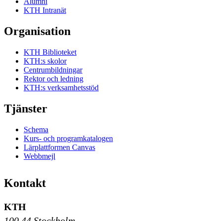
Alumni
KTH Intranät
Organisation
KTH Biblioteket
KTH:s skolor
Centrumbildningar
Rektor och ledning
KTH:s verksamhetsstöd
Tjänster
Schema
Kurs- och programkatalogen
Lärplattformen Canvas
Webbmejl
Kontakt
KTH
100 44 Stockholm