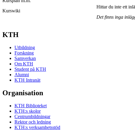
Kursplan m.m.
Hittar du inte ett in
Kurswiki
Det finns inga inläg
KTH
Utbildning
Forskning
Samverkan
Om KTH
Student på KTH
Alumni
KTH Intranät
Organisation
KTH Biblioteket
KTH:s skolor
Centrumbildningar
Rektor och ledning
KTH:s verksamhetsstöd