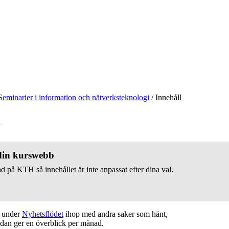
Seminarier i information och nätverksteknologi
/
Innehåll
v
 din kurswebb
d på KTH så innehållet är inte anpassat efter dina val.
t under
Nyhetsflödet
ihop med andra saker som hänt,
edan ger en överblick per månad.