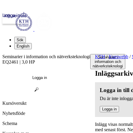
Logga in
kth.se
Sök
English
Seminarier i information och nätverksteknologi
KTH
/
Kurswebb
/
Seminarier i
EQ2461 | 3,0 HP
information och
nätverksteknologi
Inläggsarki
Logga in
Logga in till
Du är inte inlogga
Kursöversikt
Logga in
Nyhetsflöde
Schema
Inlägg visas normal
med senast först. N