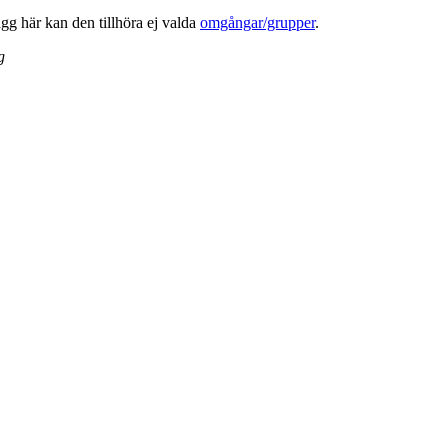
lägg här kan den tillhöra ej valda
omgångar/grupper
.
g