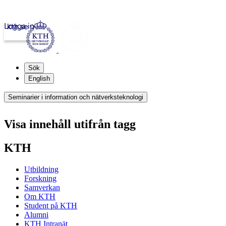
Logga in
kth.se
Sök
English
Seminarier i information och nätverksteknologi
Visa innehåll utifrån tagg
KTH
Utbildning
Forskning
Samverkan
Om KTH
Student på KTH
Alumni
KTH Intranät