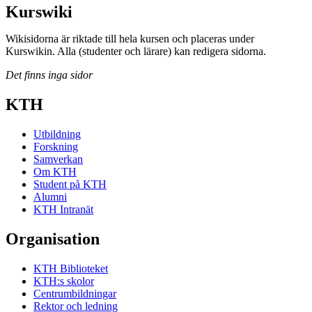
Kurswiki
Wikisidorna är riktade till hela kursen och placeras under
Kurswikin. Alla (studenter och lärare) kan redigera sidorna.
Det finns inga sidor
KTH
Utbildning
Forskning
Samverkan
Om KTH
Student på KTH
Alumni
KTH Intranät
Organisation
KTH Biblioteket
KTH:s skolor
Centrumbildningar
Rektor och ledning