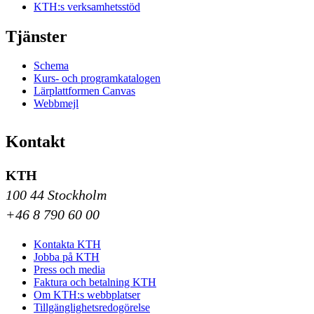
KTH:s verksamhetsstöd
Tjänster
Schema
Kurs- och programkatalogen
Lärplattformen Canvas
Webbmejl
Kontakt
KTH
100 44 Stockholm
+46 8 790 60 00
Kontakta KTH
Jobba på KTH
Press och media
Faktura och betalning KTH
Om KTH:s webbplatser
Tillgänglighetsredogörelse