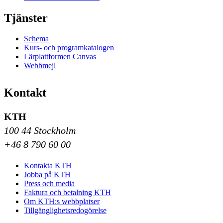
Tjänster
Schema
Kurs- och programkatalogen
Lärplattformen Canvas
Webbmejl
Kontakt
KTH
100 44 Stockholm
+46 8 790 60 00
Kontakta KTH
Jobba på KTH
Press och media
Faktura och betalning KTH
Om KTH:s webbplatser
Tillgänglighetsredogörelse