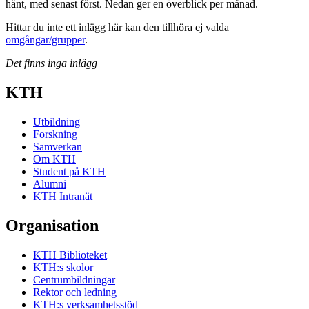
hänt, med senast först. Nedan ger en överblick per månad.
Hittar du inte ett inlägg här kan den tillhöra ej valda
omgångar/grupper
.
Det finns inga inlägg
KTH
Utbildning
Forskning
Samverkan
Om KTH
Student på KTH
Alumni
KTH Intranät
Organisation
KTH Biblioteket
KTH:s skolor
Centrumbildningar
Rektor och ledning
KTH:s verksamhetsstöd