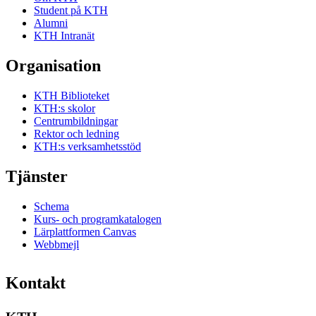
Student på KTH
Alumni
KTH Intranät
Organisation
KTH Biblioteket
KTH:s skolor
Centrumbildningar
Rektor och ledning
KTH:s verksamhetsstöd
Tjänster
Schema
Kurs- och programkatalogen
Lärplattformen Canvas
Webbmejl
Kontakt