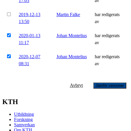
17:03
av
2019-12-13
Martin Falke
har redigerats
13:50
av
2020-01-13
Johan Montelius
har redigerats
11:17
av
2020-12-07
Johan Montelius
har redigerats
08:31
av
Avbryt
Jämför versioner
KTH
Utbildning
Forskning
Samverkan
Om KTH