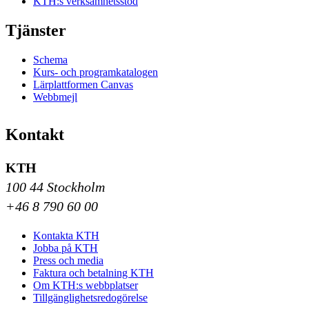
KTH:s verksamhetsstöd
Tjänster
Schema
Kurs- och programkatalogen
Lärplattformen Canvas
Webbmejl
Kontakt
KTH
100 44 Stockholm
+46 8 790 60 00
Kontakta KTH
Jobba på KTH
Press och media
Faktura och betalning KTH
Om KTH:s webbplatser
Tillgänglighetsredogörelse