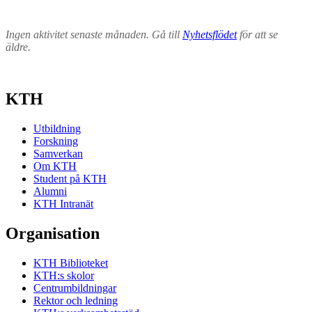
Ingen aktivitet senaste månaden. Gå till
Nyhetsflödet
för att se
äldre.
KTH
Utbildning
Forskning
Samverkan
Om KTH
Student på KTH
Alumni
KTH Intranät
Organisation
KTH Biblioteket
KTH:s skolor
Centrumbildningar
Rektor och ledning