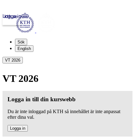
Logga in
kth.se
Sök
English
VT 2026
VT 2026
Logga in till din kurswebb
Du är inte inloggad på KTH så innehållet är inte anpassat
efter dina val.
Logga in