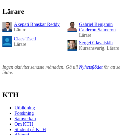
Lärare
Akepati Bhaskar Reddy
Gabriel Benjamin
Lärare
Calderon Salmeron
Lärare
Claes Tisell
Sergei Glavatskih
Lärare
Kursansvarig, Lärare
Ingen aktivitet senaste månaden. Gå till
Nyhetsflödet
för att se
äldre.
KTH
Utbildning
Forskning
Samverkan
Om KTH
Student på KTH
Alumni