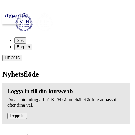
Logga in
kth.se
Sök
English
HT 2015
Nyhetsflöde
Logga in till din kurswebb
Du är inte inloggad på KTH så innehållet är inte anpassat
efter dina val.
Logga in