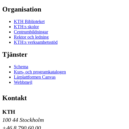
Organisation
KTH Biblioteket
KTH:s skolor
Centrumbildningar
Rektor och ledning
KTH:s verksamhetsstöd
Tjänster
Schema
Kurs- och programkatalogen
Lärplattformen Canvas
Webbmejl
Kontakt
KTH
100 44 Stockholm
+46 8 790 60 00