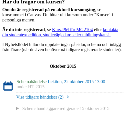
Har du frågor om kursen?
Om du är registrerad på en aktuell kursomgång
, se
kursrummet i Canvas. Du hittar rätt kursrum under "Kurser" i
personliga menyn.
Är du inte registrerad
, se
Kurs-PM för MG2104
eller
kontakta
din studentexpedition, studievägledare, eller utbilningskansli
.
I Nyhetsflödet hittar du uppdateringar på sidor, schema och inlägg
från lärare (när de även behöver nå tidigare registrerade studenter).
Oktober 2015
Schemahändelse
Lektion, 22 oktober 2015 13:00
under
HT 2015
Visa tidigare händelser (
2
)
Schemahandläggare redigerade
15 oktober 2015