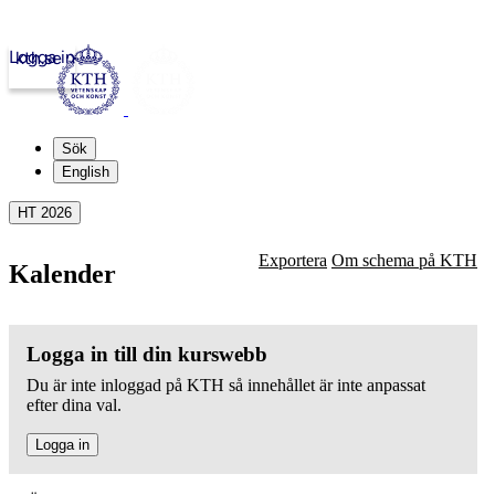
Logga in
kth.se
Sök
English
HT 2026
Exportera
Om schema på KTH
Kalender
Logga in till din kurswebb
Du är inte inloggad på KTH så innehållet är inte anpassat
efter dina val.
Logga in