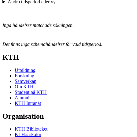
Ändra tidsperiod eller vy
Inga händelser matchade sökningen.
Det finns inga schemahändelser för vald tidsperiod.
KTH
Utbildning
Forskning
Samverkan
Om KTH
Student på KTH
Alumni
KTH Intranät
Organisation
KTH Biblioteket
KTH:s skolor