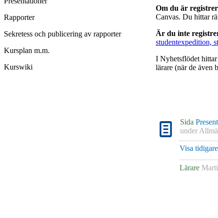
Presentationer
Om du är registre
Canvas. Du hittar r
Rapporter
Är du inte registr
Sekretess och publicering av rapporter
studentexpedition, s
Kursplan m.m.
I Nyhetsflödet hitta
Kurswiki
lärare (när de även b
Sida
Present
under
Allmä
Visa tidigar
Lärare
Mart