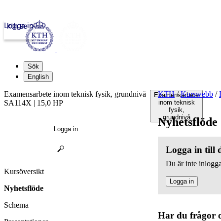
Logga in
kth.se
Sök
English
Examensarbete inom teknisk fysik, grundnivå
KTH
/
Kurswebb
/
Examensarbete
SA114X | 15,0 HP
inom teknisk
fysik,
grundnivå
Nyhetsflöde
Logga in
Logga in till
Du är inte inlogga
Kursöversikt
Logga in
Nyhetsflöde
Schema
Har du frågor 