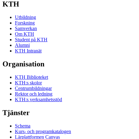
KTH
Utbildning
Forskning
Samverkan
Om KTH
Student på KTH
Alumni
KTH Intranät
Organisation
KTH Biblioteket
KTH:s skolor
Centrumbildningar
Rektor och ledning
KTH:s verksamhetsstöd
Tjänster
Schema
Kurs- och programkatalogen
Lärplattformen Canvas