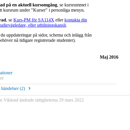
rad på en aktuell kursomgång
, se kursrummet i
ätt kursrum under "Kurser" i personliga menyn.
erad
, se
Kurs-PM för SA114X
eller
kontakta din
tudievägledare, eller utbilningskansli
.
r du uppdateringar på sidor, schema och inlägg från
ehöver nå tidigare registrerade studenter).
Maj 2016
ationer
nt
e händelser (
2
)
in Viklund
ändrade rättigheterna
29 mars 2022