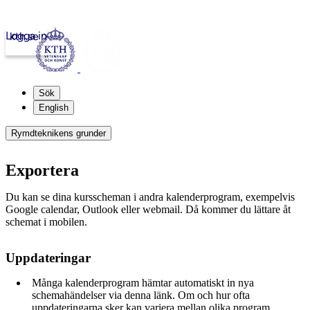
Logga in
kth.se
Sök
English
Rymdteknikens grunder
Exportera
Du kan se dina kursscheman i andra kalenderprogram, exempelvis
Google calendar, Outlook eller webmail. Då kommer du lättare åt
schemat i mobilen.
Uppdateringar
Många kalenderprogram hämtar automatiskt in nya
schemahändelser via denna länk. Om och hur ofta
uppdateringarna sker kan variera mellan olika program.