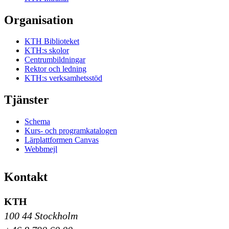
Organisation
KTH Biblioteket
KTH:s skolor
Centrumbildningar
Rektor och ledning
KTH:s verksamhetsstöd
Tjänster
Schema
Kurs- och programkatalogen
Lärplattformen Canvas
Webbmejl
Kontakt
KTH
100 44 Stockholm