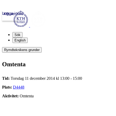
Logga in
kth.se
Sök
English
Rymdteknikens grunder
Omtenta
Tid:
Torsdag 11 december 2014 kl 13:00 - 15:00
Plats:
D4448
Aktivitet:
Omtenta