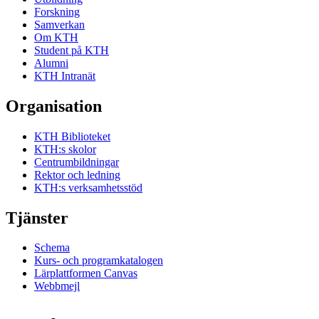
Forskning
Samverkan
Om KTH
Student på KTH
Alumni
KTH Intranät
Organisation
KTH Biblioteket
KTH:s skolor
Centrumbildningar
Rektor och ledning
KTH:s verksamhetsstöd
Tjänster
Schema
Kurs- och programkatalogen
Lärplattformen Canvas
Webbmejl