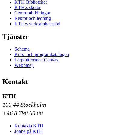
KTH Biblioteket
KTH:s skolor
Centrumbildningar
Rektor och ledning
KTH:s verksamhetsstöd
Tjänster
Schema
Kurs- och programkatalogen
Lärplattformen Canvas
Webbmejl
Kontakt
KTH
100 44 Stockholm
+46 8 790 60 00
Kontakta KTH
Jobba på KTH