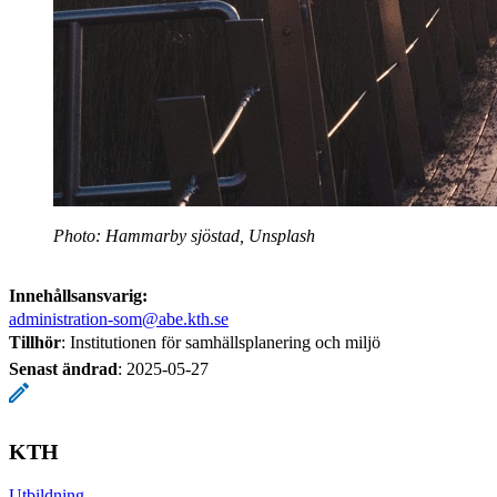
Photo: Hammarby sjöstad, Unsplash
Innehållsansvarig:
administration-som@abe.kth.se
Tillhör
: Institutionen för samhällsplanering och miljö
Senast ändrad
:
2025-05-27
KTH
Utbildning