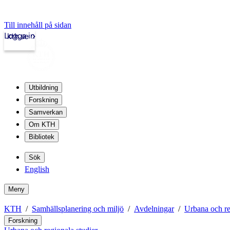
Till innehåll på sidan
Logga in
kth.se
Utbildning
Forskning
Samverkan
Om KTH
Bibliotek
Sök
English
Meny
KTH
Samhällsplanering och miljö
Avdelningar
Urbana och re
Forskning