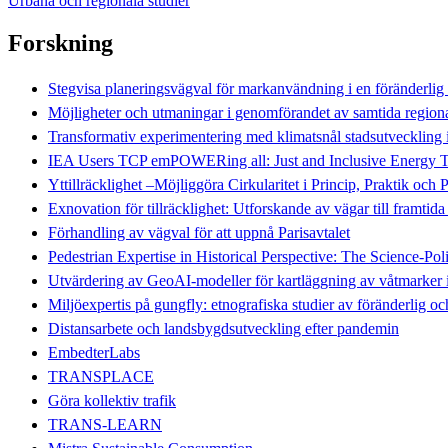
Urbana och regionala studier
Forskning
Stegvisa planeringsvägval för markanvändning i en föränder
Möjligheter och utmaningar i genomförandet av samtida regiona
Transformativ experimentering med klimatsnål stadsutveckling
IEA Users TCP emPOWERing all: Just and Inclusive Energy Tr
Yttillräcklighet –Möjliggöra Cirkularitet i Princip, Praktik och 
Exnovation för tillräcklighet: Utforskande av vägar till framt
Förhandling av vägval för att uppnå Parisavtalet
Pedestrian Expertise in Historical Perspective: The Science-
Utvärdering av GeoAI-modeller för kartläggning av våtmarker
Miljöexpertis på gungfly: etnografiska studier av föränderlig 
Distansarbete och landsbygdsutveckling efter pandemin
EmbedterLabs
TRANSPLACE
Göra kollektiv trafik
TRANS-LEARN