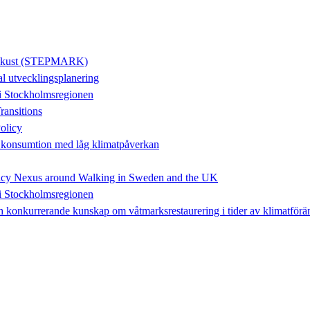
lig kust (STEPMARK)
l utvecklingsplanering
 i Stockholmsregionen
ansitions
Policy
ida konsumtion med låg klimatpåverkan
Policy Nexus around Walking in Sweden and the UK
 i Stockholmsregionen
och konkurrerande kunskap om våtmarksrestaurering i tider av klimatförä