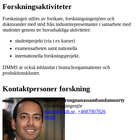
Forskningsaktiviteter
Forskningen utförs av forskare, forskningsingenjörer och
doktorander med stöd från industrirepresentanter i samarbete med
studenter genom tre huvudsakliga aktiviteter:
studentprojekt (via t ex kurser)
examensarbeten samt nationella
internationella forskningsprojekt.
DMMS är också inblandat i branschorganisationer och
produktionskluster.
Kontaktpersoner forskning
Maran Tirougnanassambandamourty
forskningsingenjör
maranti@kth.se
,
+468790
7826
Profil