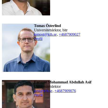
Tomas Österlind
universitetslektor, bitr
tomost@kth.se
,
+468790
9027
Profil
Farazee Mohammad Abdullah Asif
universitetslektor
aasi@kth.se
,
+468790
9076
Profil