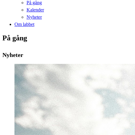
På gång
Kalender
Nyheter
Om labbet
På gång
Nyheter