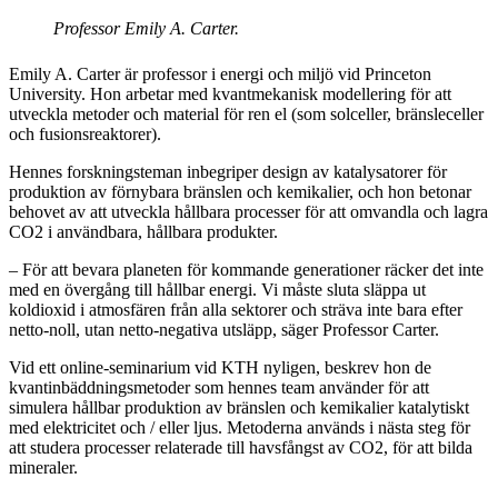
Professor Emily A. Carter.
Emily A. Carter är professor i energi och miljö vid Princeton
University. Hon arbetar med kvantmekanisk modellering för att
utveckla metoder och material för ren el (som solceller, bränsleceller
och fusionsreaktorer).
Hennes forskningsteman inbegriper design av katalysatorer för
produktion av förnybara bränslen och kemikalier, och hon betonar
behovet av att utveckla hållbara processer för att omvandla och lagra
CO2 i användbara, hållbara produkter.
– För att bevara planeten för kommande generationer räcker det inte
med en övergång till hållbar energi. Vi måste sluta släppa ut
koldioxid i atmosfären från alla sektorer och sträva inte bara efter
netto-noll, utan netto-negativa utsläpp, säger Professor Carter.
Vid ett online-seminarium vid KTH nyligen, beskrev hon de
kvantinbäddningsmetoder som hennes team använder för att
simulera hållbar produktion av bränslen och kemikalier katalytiskt
med elektricitet och / eller ljus. Metoderna används i nästa steg för
att studera processer relaterade till havsfångst av CO2, för att bilda
mineraler.