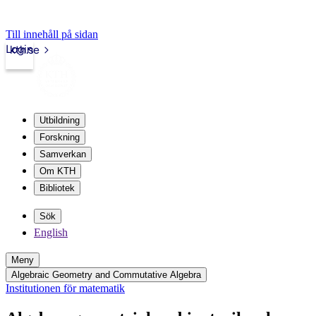
Till innehåll på sidan
Login
kth.se
Utbildning
Forskning
Samverkan
Om KTH
Bibliotek
Sök
English
Meny
Algebraic Geometry and Commutative Algebra
Institutionen för matematik