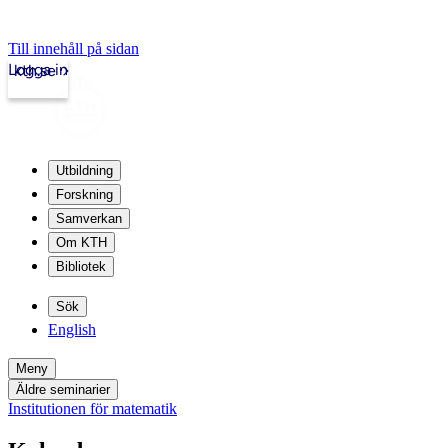
Till innehåll på sidan
Logga in
kth.se
Utbildning
Forskning
Samverkan
Om KTH
Bibliotek
Sök
English
Meny
Äldre seminarier
Institutionen för matematik