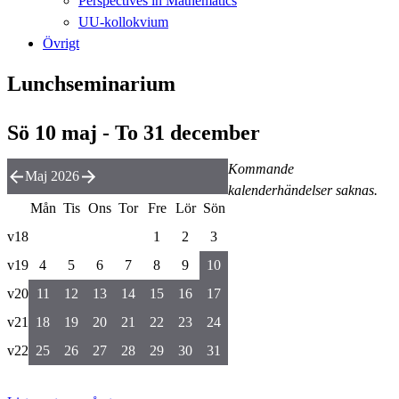
Perspectives in Mathematics
UU-kollokvium
Övrigt
Lunchseminarium
Sö 10 maj - To 31 december
Kommande
Maj 2026
kalenderhändelser saknas.
Mån
Tis
Ons
Tor
Fre
Lör
Sön
v18
1
2
3
v19
4
5
6
7
8
9
10
v20
11
12
13
14
15
16
17
v21
18
19
20
21
22
23
24
v22
25
26
27
28
29
30
31