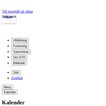
Till innehåll på sidan
Logga in
kth.se
Utbildning
Forskning
Samverkan
Om KTH
Bibliotek
Sök
English
Meny
Kalender
Kalender