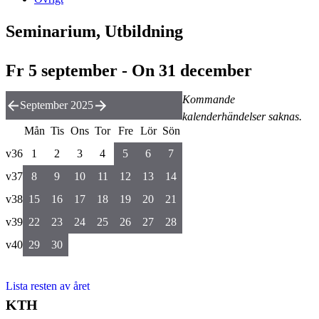
Seminarium, Utbildning
Fr 5 september - On 31 december
Kommande
September 2025
kalenderhändelser saknas.
Mån
Tis
Ons
Tor
Fre
Lör
Sön
v36
1
2
3
4
5
6
7
v37
8
9
10
11
12
13
14
v38
15
16
17
18
19
20
21
v39
22
23
24
25
26
27
28
v40
29
30
Lista resten av året
KTH