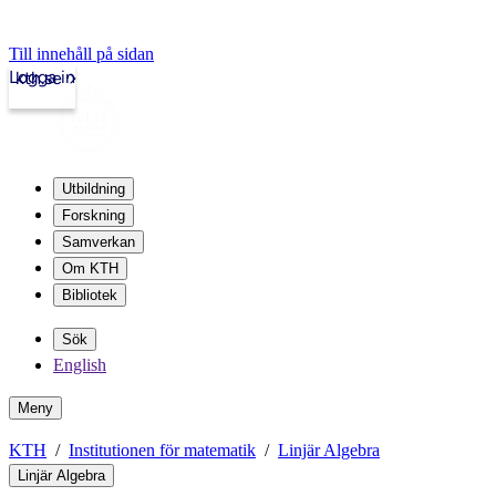
Till innehåll på sidan
Logga in
kth.se
Utbildning
Forskning
Samverkan
Om KTH
Bibliotek
Sök
English
Meny
KTH
Institutionen för matematik
Linjär Algebra
Linjär Algebra