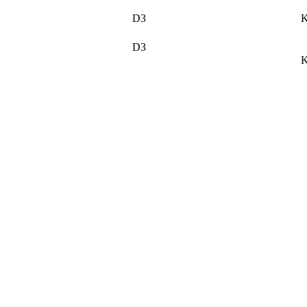
D3
K
D3
K