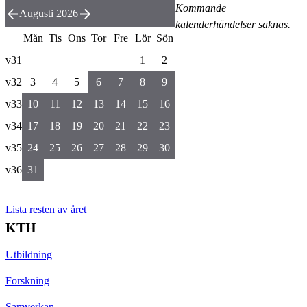
Kommande
Augusti 2026
kalenderhändelser saknas.
Mån
Tis
Ons
Tor
Fre
Lör
Sön
v31
1
2
v32
3
4
5
6
7
8
9
v33
10
11
12
13
14
15
16
v34
17
18
19
20
21
22
23
v35
24
25
26
27
28
29
30
v36
31
Lista resten av året
KTH
Utbildning
Forskning
Samverkan