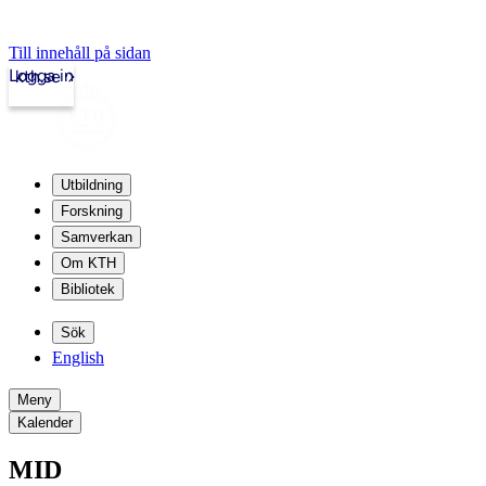
Till innehåll på sidan
Logga in
kth.se
Utbildning
Forskning
Samverkan
Om KTH
Bibliotek
Sök
English
Meny
Kalender
MID