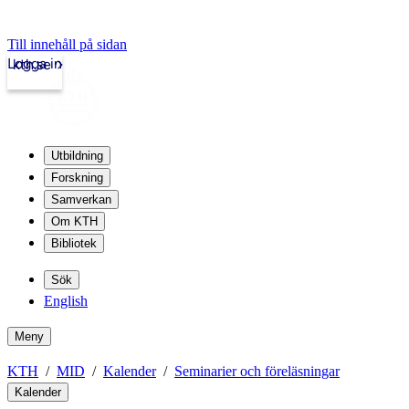
Till innehåll på sidan
Logga in
kth.se
Utbildning
Forskning
Samverkan
Om KTH
Bibliotek
Sök
English
Meny
KTH
MID
Kalender
Seminarier och föreläsningar
Kalender