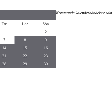
Kommande kalenderhändelser sak
Fre
Lör
Sön
1
2
7
8
9
14
15
16
21
22
23
28
29
30