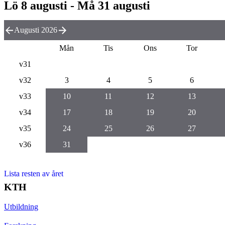
Lö 8 augusti - Må 31 augusti
Augusti 2026
Mån
Tis
Ons
Tor
v31
v32
3
4
5
6
v33
10
11
12
13
v34
17
18
19
20
v35
24
25
26
27
v36
31
Lista resten av året
KTH
Utbildning