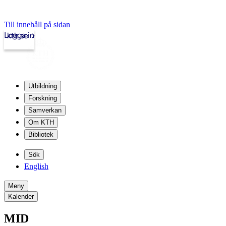
Till innehåll på sidan
Logga in
kth.se
Utbildning
Forskning
Samverkan
Om KTH
Bibliotek
Sök
English
Meny
Kalender
MID