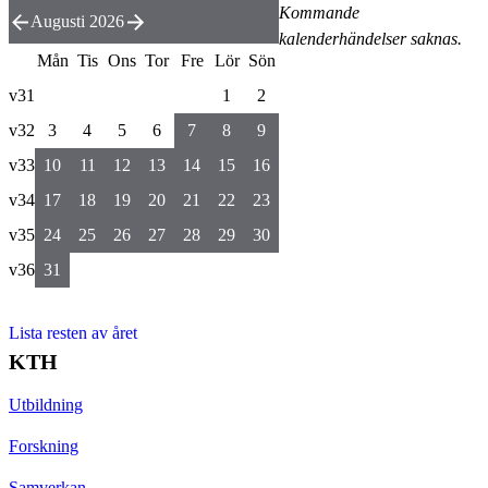
Kommande
Augusti 2026
kalenderhändelser saknas.
Mån
Tis
Ons
Tor
Fre
Lör
Sön
v31
1
2
v32
3
4
5
6
7
8
9
v33
10
11
12
13
14
15
16
v34
17
18
19
20
21
22
23
v35
24
25
26
27
28
29
30
v36
31
Lista resten av året
KTH
Utbildning
Forskning
Samverkan