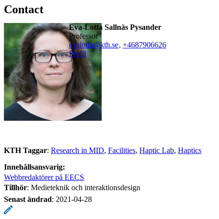
Contact
Eva-Lotta Sallnäs Pysander
professor
evalotta@kth.se
,
+468790
6626
Profil
KTH Taggar
:
Research in MID
Facilities
Haptic Lab
Haptics
Innehållsansvarig:
Webbredaktörer på EECS
Tillhör
: Medieteknik och interaktionsdesign
Senast ändrad
:
2021-04-28