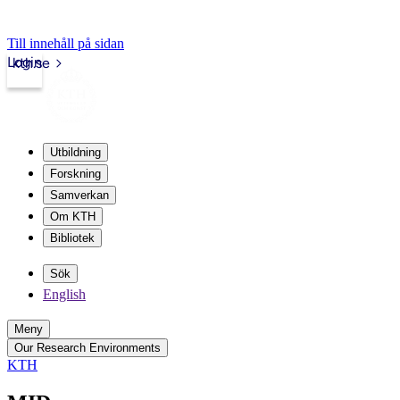
Till innehåll på sidan
Login
kth.se
Utbildning
Forskning
Samverkan
Om KTH
Bibliotek
Sök
English
Meny
Our Research Environments
KTH