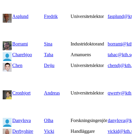
Asplund
Fredrik
Universitetslektor
fasplund@kth
Borrami
Sina
Industridoktorand
borrami@kth.
Charehjoo
Taha
Amanuens
tahac@kth.se
Chen
Dejiu
Universitetslektor
chendj@kth.s
Cronhjort
Andreas
Universitetslektor
qwerty@kth.
Danylova
Olha
Forskningsingenjör
danylova@kth
Derbyshire
Vicki
Handläggare
vickid@kth.s