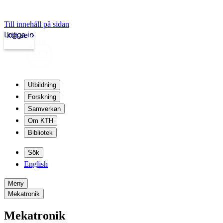
Till innehåll på sidan
Logga in
kth.se
Utbildning
Forskning
Samverkan
Om KTH
Bibliotek
Sök
English
Meny
Mekatronik
Mekatronik