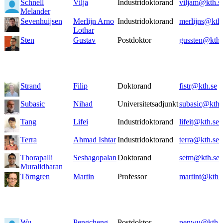
Schnell
Vilja
Industridoktorand
viljam@kth.s
Melander
Sevenhuijsen
Merlijn Arno
Industridoktorand
merlijns@kth
Lothar
Sten
Gustav
Postdoktor
gussten@kth.
Strand
Filip
Doktorand
fistr@kth.se
Subasic
Nihad
Universitetsadjunkt
subasic@kth.
Tang
Lifei
Industridoktorand
lifeit@kth.se
Terra
Ahmad Ishtar
Industridoktorand
terra@kth.se
Thorapalli
Seshagopalan
Doktorand
setm@kth.se
Muralidharan
Törngren
Martin
Professor
martint@kth.
Wu
Pengcheng
Postdoktor
penwu@kth.s