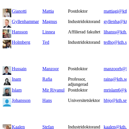
Gianotti
Mattia
Postdoktor
mattiagi@kth
Gyllenhammar
Magnus
Industridoktorand
gyllenha@kth
Hansson
Linnea
Affilierad fakultet
lihanss@kth.
Holmberg
Ted
Industridoktorand
tedho@kth.se
Hussain
Manzoor
Postdoktor
manzoorh@kt
Inam
Rafia
Professor,
raina@kth.se
adjungerad
Islam
Mir Riyanul
Postdoktor
mrislam6@kth
Johansson
Hans
Universitetslektor
hbjo@kth.se
Kaalen
Stefan
Industridoktorand
kaalen@kth.s