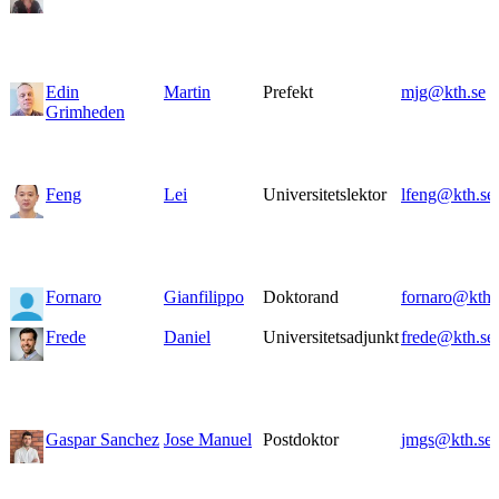
Edin
Martin
Prefekt
mjg@kth.se
Grimheden
Feng
Lei
Universitetslektor
lfeng@kth.se
Fornaro
Gianfilippo
Doktorand
fornaro@kth.
Frede
Daniel
Universitetsadjunkt
frede@kth.se
Gaspar Sanchez
Jose Manuel
Postdoktor
jmgs@kth.se