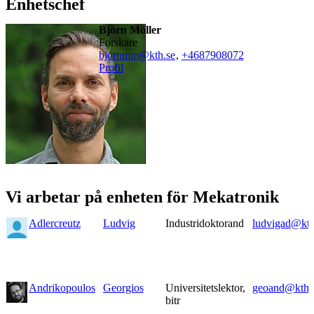
Enhetschef
Björn Möller
forskare
bjornmm@kth.se
,
+468790
8072
Profil
Vi arbetar på enheten för Mekatronik
Adlercreutz
Ludvig
Industridoktorand
ludvigad@kth
Andrikopoulos
Georgios
Universitetslektor,
geoand@kth.
bitr