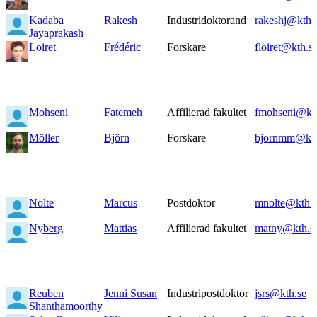
Kadaba
Rakesh
Industridoktorand
rakeshj@kth.
Jayaprakash
Loiret
Frédéric
Forskare
floiret@kth.s
Mohseni
Fatemeh
Affilierad fakultet
fmohseni@kth
Möller
Björn
Forskare
bjornmm@kth
Nolte
Marcus
Postdoktor
mnolte@kth.s
Nyberg
Mattias
Affilierad fakultet
matny@kth.s
Reuben
Jenni Susan
Industripostdoktor
jsrs@kth.se
Shanthamoorthy