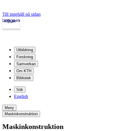
Till innehåll på sidan
Logga in
kth.se
Utbildning
Forskning
Samverkan
Om KTH
Bibliotek
Sök
English
Meny
Maskinkonstruktion
Maskinkonstruktion