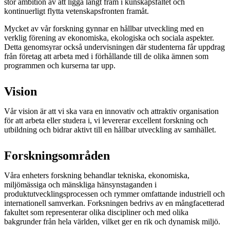
stor ambition av att ligga långt fram i kunskapsfältet och
kontinuerligt flytta vetenskapsfronten framåt.
Mycket av vår forskning gynnar en hållbar utveckling med en
verklig förening av ekonomiska, ekologiska och sociala aspekter.
Detta genomsyrar också undervisningen där studenterna får uppdrag
från företag att arbeta med i förhållande till de olika ämnen som
programmen och kurserna tar upp.
Vision
Vår vision är att vi ska vara en innovativ och attraktiv organisation
för att arbeta eller studera i, vi levererar excellent forskning och
utbildning och bidrar aktivt till en hållbar utveckling av samhället.
Forskningsområden
Våra enheters forskning behandlar tekniska, ekonomiska,
miljömässiga och mänskliga hänsynstaganden i
produktutvecklingsprocessen och rymmer omfattande industriell och
internationell samverkan. Forksningen bedrivs av en mångfacetterad
fakultet som representerar olika discipliner och med olika
bakgrunder från hela världen, vilket ger en rik och dynamisk miljö.