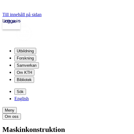
Till innehåll på sidan
Logga in
kth.se
Utbildning
Forskning
Samverkan
Om KTH
Bibliotek
Sök
English
Meny
Om oss
Maskinkonstruktion