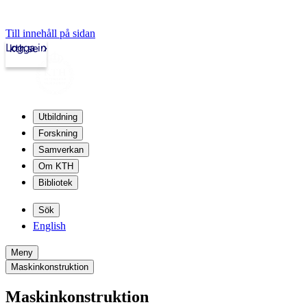
Till innehåll på sidan
Logga in
kth.se
Utbildning
Forskning
Samverkan
Om KTH
Bibliotek
Sök
English
Meny
Maskinkonstruktion
Maskinkonstruktion