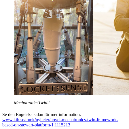
MechatronicsTwin2
Se den Engelska sidan för mer information:
www.kth.se/mmk/nyheter/novel-mechatronics-twin-framework-
based-on-stewart-platform-1.1115213