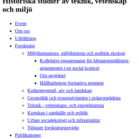
Historiska studier av teknik, vetenskap
och miljö
Event
Om oss
Utbildning
Forskning
Miljöhumaniora, miljöhistoria och politisk ekologi
Kollektivt engagemang för klimatomställning:
argumenten i en social kontext
Om projektet
Hållbarhetens formativa moment
Kulturgeografi, arv och landskap
Geopolitik och resursutvinning i polarområdena
Teknik-, vetenskaps- och energihistoria
Kunskap i samhälle och politik
Urban socialekologi och infrastruktur
Tidigare forskningsprojekt
Publikationer