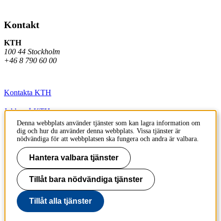
Kontakt
KTH
100 44 Stockholm
+46 8 790 60 00
Kontakta KTH
Jobba på KTH
Denna webbplats använder tjänster som kan lagra information om
Press och media
dig och hur du använder denna webbplats. Vissa tjänster är
nödvändiga för att webbplatsen ska fungera och andra är valbara.
Faktura och betalning KTH
Hantera valbara tjänster
Om KTH:s webbplatser
Tillåt bara nödvändiga tjänster
Tillgänglighetsredogörelse
Tillåt alla tjänster
Föregående
Nästa
Till sidans topp
Spela