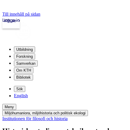
Till innehåll på sidan
Logga in
kth.se
Utbildning
Forskning
Samverkan
Om KTH
Bibliotek
Sök
English
Meny
Miljöhumaniora, miljöhistoria och politisk ekologi
Institutionen för filosofi och historia