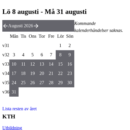
Lö 8 augusti - Må 31 augusti
Kommande
Augusti 2026
kalenderhändelser saknas.
Mån
Tis
Ons
Tor
Fre
Lör
Sön
v31
1
2
v32
3
4
5
6
7
8
9
v33
10
11
12
13
14
15
16
v34
17
18
19
20
21
22
23
v35
24
25
26
27
28
29
30
v36
31
Lista resten av året
KTH
Utbildning