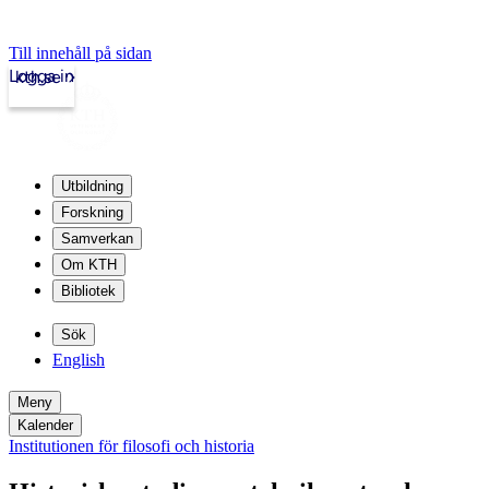
Till innehåll på sidan
Logga in
kth.se
Utbildning
Forskning
Samverkan
Om KTH
Bibliotek
Sök
English
Meny
Kalender
Institutionen för filosofi och historia