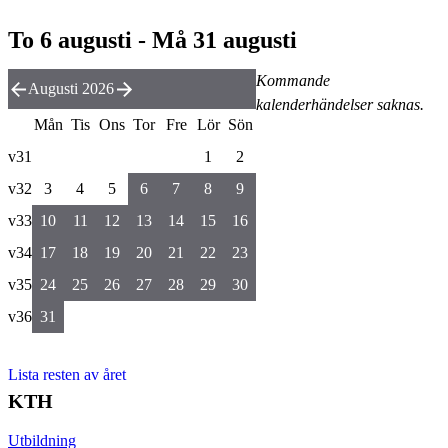
To 6 augusti - Må 31 augusti
Kommande
Augusti 2026
kalenderhändelser saknas.
Mån
Tis
Ons
Tor
Fre
Lör
Sön
v31
1
2
v32
3
4
5
6
7
8
9
v33
10
11
12
13
14
15
16
v34
17
18
19
20
21
22
23
v35
24
25
26
27
28
29
30
v36
31
Lista resten av året
KTH
Utbildning