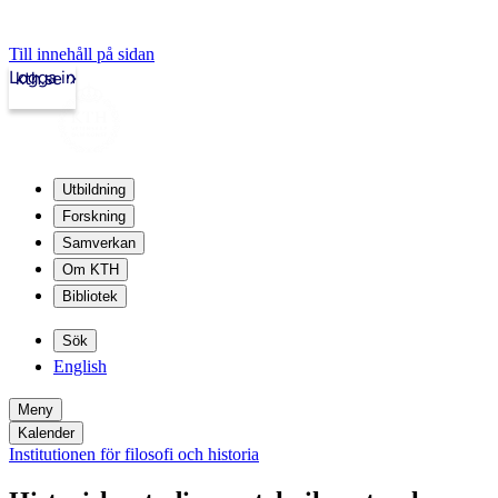
Till innehåll på sidan
Logga in
kth.se
Utbildning
Forskning
Samverkan
Om KTH
Bibliotek
Sök
English
Meny
Kalender
Institutionen för filosofi och historia