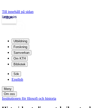
Till innehåll på sidan
Logga in
kth.se
Utbildning
Forskning
Samverkan
Om KTH
Bibliotek
Sök
English
Meny
Om oss
Institutionen för filosofi och historia