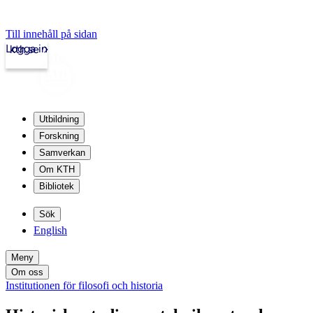
Till innehåll på sidan
Logga in
kth.se
Utbildning
Forskning
Samverkan
Om KTH
Bibliotek
Sök
English
Meny
Om oss
Institutionen för filosofi och historia