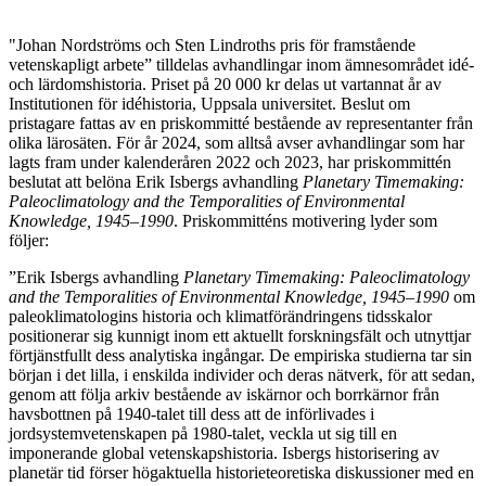
"Johan Nordströms och Sten Lindroths pris för framstående
vetenskapligt arbete” tilldelas avhandlingar inom ämnesområdet idé-
och lärdomshistoria. Priset på 20 000 kr delas ut vartannat år av
Institutionen för idéhistoria, Uppsala universitet. Beslut om
pristagare fattas av en priskommitté bestående av representanter från
olika lärosäten. För år 2024, som alltså avser avhandlingar som har
lagts fram under kalenderåren 2022 och 2023, har priskommittén
beslutat att belöna Erik Isbergs avhandling
Planetary Timemaking:
Paleoclimatology and the Temporalities of Environmental
Knowledge, 1945–1990
. Priskommitténs motivering lyder som
följer:
”Erik Isbergs avhandling
Planetary Timemaking: Paleoclimatology
and the Temporalities of Environmental Knowledge, 1945–1990
om
paleoklimatologins historia och klimatförändringens tidsskalor
positionerar sig kunnigt inom ett aktuellt forskningsfält och utnyttjar
förtjänstfullt dess analytiska ingångar. De empiriska studierna tar sin
början i det lilla, i enskilda individer och deras nätverk, för att sedan,
genom att följa arkiv bestående av iskärnor och borrkärnor från
havsbottnen på 1940-talet till dess att de införlivades i
jordsystemvetenskapen på 1980-talet, veckla ut sig till en
imponerande global vetenskapshistoria. Isbergs historisering av
planetär tid förser högaktuella historieteoretiska diskussioner med en