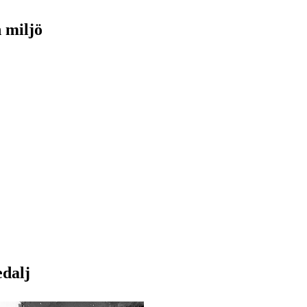
h miljö
edalj