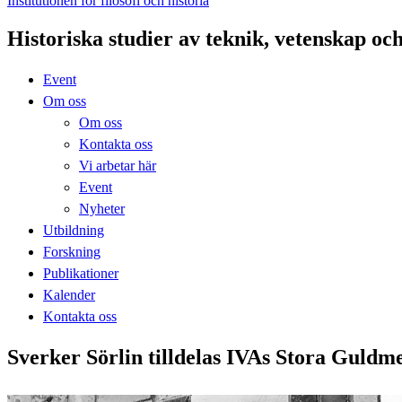
Institutionen för filosofi och historia
Historiska studier av teknik, vetenskap oc
Event
Om oss
Om oss
Kontakta oss
Vi arbetar här
Event
Nyheter
Utbildning
Forskning
Publikationer
Kalender
Kontakta oss
Sverker Sörlin tilldelas IVAs Stora Guldm