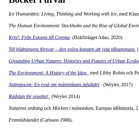
Ice Humanities: Living, Thinking and Working with Ice
, med Klau
The Human Environment: Stockholm and the Rise of Global Env
Kris!: Från Estonia till Corona
(Bokförlaget Atlas, 2020)
Till bildningens försvar – den svåra konsten att veta tillsammans
(
Grounding Urban Natures: Histories and Futures of Urban Ecolo
The Environment: A History of the Idea,
med Libby Robin och Pau
Antropocen: En essä om människans tidsålder
(Weyler, 2017)
Rädslan för svaghet,
(Weyler 2014)
Naturens ordning
och
Mörkret i människan
, Europas idéhistoria, 
Framtidslandet
(Carlsson 1988).