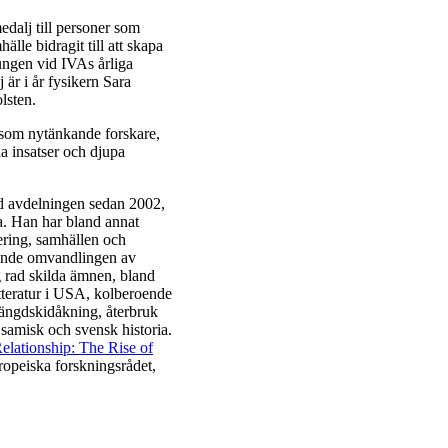
edalj till personer som
le bidragit till att skapa
ungen vid IVAs årliga
r i år fysikern Sara
lsten.
g som nytänkande forskare,
a insatser och djupa
id avdelningen sedan 2002,
ia. Han har bland annat
ering, samhällen och
gående omvandlingen av
 rad skilda ämnen, bland
itteratur i USA, kolberoende
längdskidåkning, återbruk
samisk och svensk historia.
lationship: The Rise of
ropeiska forskningsrådet,