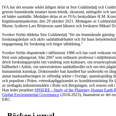
IVA har det senaste seklet årligen delat ut Stor Guldmedalj och Guldm
genom framstående insatser inom teknik, ekonomi, näringsliv och samhäl
ett bättre samhälle. Medaljen delas ut av IVAs beskyddare H.M. Kon
högtidssammankomst, den 29 oktober 2021. Mottagare av Guldmedalj ä
Mazur, fysikern Lars Börjesson samt läkaren och forskaren Mikael Do
Sverker Sörlin tilldelas Stor Guldmedalj ”för sin framstående gärnin
forskningsledare och aktiv samhällsdebattör och för hans betydelsefull
engagemang för forskning och högre utbildning.”
Sverker Sörlin disputerade i idéhistoria 1988 och har varit verksam v
först som adjungerad, från 2007 som ordinarie professor i miljöhistor
drivit forskningsprojekt om vandring som kulturarv, om resursexploat
hållbarhet i Arktis, om universitetens samhällsroller och om den på
humanistisk kunskap. Doktorander han handlett har undersökt en lång
annat marknadiseringen av offentlig sektor i Sverige, spanskspråkig l
och populism i Polen, vetenskapliggörandet av konditionsträning för 
av nedlagda industriområden i Ruhr och Bergslagen, och renens roll i 
Han leder projektet
SPHERE - Study of the Planetary Human Earth Re
Global Environmental Governance
(2018-2023), finansierat av det eu
ERC.
Böcker i urval